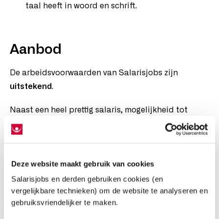
taal heeft in woord en schrift.
Aanbod
De arbeidsvoorwaarden van Salarisjobs zijn
uitstekend
.
Naast een heel prettig salaris, mogelijkheid tot
een
auto van de zaak
, deels werken vanuit huis en
30 vakantiedagen, kent Salarisjobs nog vele andere
secundaire arbeidsvoorwaarden waar wij trots op
Deze website maakt gebruik van cookies
zijn.
We besteden veel aandacht aan vitaliteit, we
Salarisjobs en derden gebruiken cookies (en
vergelijkbare technieken) om de website te analyseren en
bieden je een sportschool abonnement, een health
gebruiksvriendelijker te maken.
check en we hebben altijd vers fruit op kantoor.