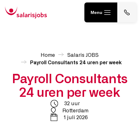
Menu
Home
Neem contact op
010 217 56 30
Salarisadministratie uitbesteden
contact@salarisjobs.nl
Home
Salaris JOBS
Payroll Consultants 24 uren per week
Salarisadministrateur Tijdelijk & Vast
Payroll Consultants
Start een kennismaking
Werving & Selectie
24 uren per week
Salarissoftware Advies &
32 uur
Implementatie
Rotterdam
1 juli 2026
Salaris JOBS
3