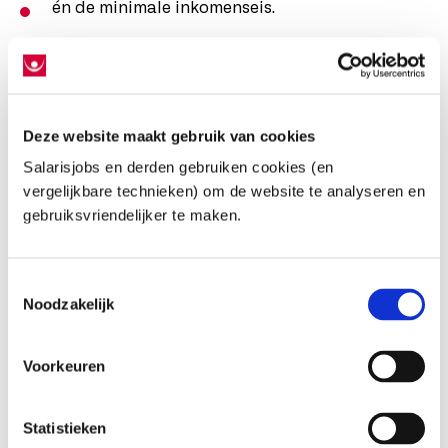
én de minimale inkomenseis.
Minimale inkomenseis
Deze website maakt gebruik van cookies
Om de regeling te krijgen, moet je salaris (zonder de
Salarisjobs en derden gebruiken cookies (en
belastingvrije 30%) boven een minimum liggen.
vergelijkbare technieken) om de website te analyseren en
gebruiksvriendelijker te maken.
Bijvoorbeeld:
Verdien je €70.000 bruto?
Toestemmingsselectie
Noodzakelijk
Dan mag ongeveer €21.000 belastingvrij zijn.
Maar je belastbare salaris moet nog steeds
Voorkeuren
boven de minimumgrens blijven.
Statistieken
Daardoor kan: