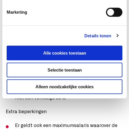
iemand met een lager salaris niet altijd de
Marketing
volledige 30% gebruiken;
of een werkgever een lager percentage
Details tonen
toepassen zodat je aan de inkomenseis blijft
voldoen.
Alle cookies toestaan
Daarom is het voordeel vaak lager dan 30%
Selectie toestaan
In de praktijk levert de regeling meestal ongeveer:
Alleen noodzakelijke cookies
10%–20% extra netto salaris op,
niet een volledige 30%.
Extra beperkingen
Er geldt ook een maximumsalaris waarover de