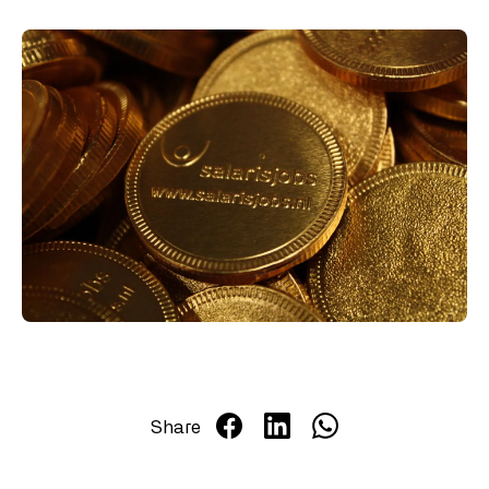
Salaris updates
Over ons
Werken bij Salarisjobs
Contact
Share