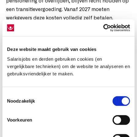
pensionering of overlijden, blijven recht houden op
een transitievergoeding. Vanaf 2027 moeten
werkgevers deze kosten volledig zelf betalen.
Mogelijke veranderingen in de transitievergoeding
In het coalitieakkoord staat dat wordt onderzocht
Deze website maakt gebruik van cookies
hoe de transitievergoeding beter kan helpen bij de
Salarisjobs en derden gebruiken cookies (en
overstap van de ene baan naar de andere. Daarbij
vergelijkbare technieken) om de website te analyseren en
kijkt het kabinet onder andere naar de mogelijkheid
gebruiksvriendelijker te maken.
om werkgevers tegemoet te komen als zij
aantoonbaar hebben geïnvesteerd in scholing,
Toestemmingsselectie
omscholing of hun verplichtingen voor re-integratie
Noodzakelijk
goed zijn nagekomen. Hoe deze mogelijke
veranderingen eruit gaan zien, is nu nog niet
Voorkeuren
bekend.