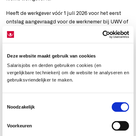
Heeft de werkgever vóór 1 juli 2026 voor het eerst
ontslag aangevraagd voor de werknemer bij UWV of
bij de kantonrechter? Dan is de werkgever een
kleine werkgever als de werkgever in de tweede helft
van het jaar voor de ontslagaanvraag,
gemiddeld
Deze website maakt gebruik van cookies
maximaal 25 werknemers
in dienst had.
Salarisjobs en derden gebruiken cookies (en
Ligt de datum van de eerste ontslagaanvraag na 1
vergelijkbare technieken) om de website te analyseren en
juli 2026, dan gebruikt UWV de indeling van de
gebruiksvriendelijker te maken.
Belastingdienst om te beoordelen of de werkgevre
een kleine werkgever bent.
Toestemmingsselectie
Noodzakelijk
Nieuwe regels nog niet definitief
Het is nog niet zeker dat de nieuwe regels voor
Voorkeuren
compensatie van de transitievergoeding op 1 juli