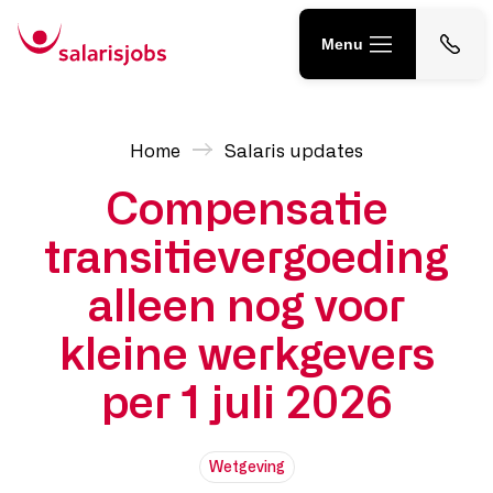
Menu
Home
Neem contact op
010 217 56 30
Home
Salaris updates
Salarisadministratie uitbesteden
contact@salarisjobs.nl
Compensatie
Salarisadministrateur Tijdelijk & Vast
transitievergoeding
Start een kennismaking
Werving & Selectie
alleen nog voor
kleine werkgevers
Salarissoftware Advies &
Implementatie
per 1 juli 2026
Salaris JOBS
3
Wetgeving