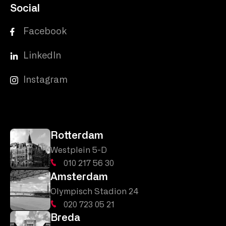
Social
Facebook
LinkedIn
Instagram
Rotterdam
Westplein 5-D
010 217 56 30
Amsterdam
Olympisch Stadion 24
020 723 05 21
Breda